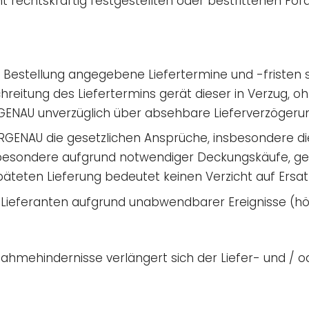
t rechtskräftig festgestellten oder bestrittenen For
 Bestellung angegebene Liefertermine und -fristen si
hreitung des Liefertermins gerät dieser in Verzug, 
GENAU unverzüglich über absehbare Lieferverzögerunge
 RGENAU die gesetzlichen Ansprüche, insbesondere die
sbesondere aufgrund notwendiger Deckungskäufe, geh
äteten Lieferung bedeutet keinen Verzicht auf Ersa
Lieferanten aufgrund unabwendbarer Ereignisse (h
nahmehindernisse verlängert sich der Liefer- und / 